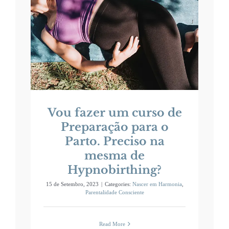
 o
na
?
te
Vou fazer um curso de
Preparação para o
Parto. Preciso na
mesma de
Hypnobirthing?
15 de Setembro, 2023
|
Categories:
Nascer em Harmonia
,
Parentalidade Consciente
Read More