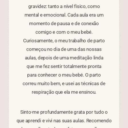
tempo e construindo confiança para os
dúvidas e medos que surgem nessa
gravidez: tanto a nível físico, como
energia do dia, de mim e do bebé.
para a recuperação pós-parto
próximos passos. Recomendo muito!!
mental e emocional. Cada aula era um
Foram aulas completas, incluindo
fase. . Um grande beijinho
posturas, respirações e muita muita
momento de pausa e de conexão
Bruna Buttino
conversa de partilha de momentos
comigo e com o meu bebé.
Margarete Oliveira
Curiosamente, o meu trabalho de parto
presentes, passados e futuros. O facto
Carmen Luz
começou no dia de uma das nossas
da Margarida já ter sido mãe e ter
sempre continuado a praticar yoga foi
aulas, depois de uma meditação linda
que me fez sentir totalmente pronta
crucial para me apoiar durante a
gravidez. A Margarida ajudou-me física
para conhecer o meu bebé. O parto
correu muito bem, e usei as técnicas de
e mentalmente para a preparação para
o parto e também para a nova fase da
respiração que ela me ensinou.
vida que estava a começar. Os nossos
momentos de partilha deixaram
Sinto-me profundamente grata por tudo o
saudades. Não conseguiria recomendar
que aprendi e vivi nas suas aulas. Recomendo
mais as aulas de yoga durante a