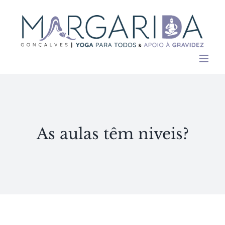
Skip
to
content
As aulas têm niveis?